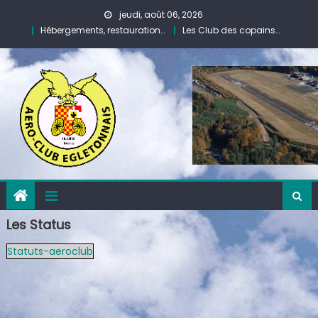
Skip
jeudi, août 06, 2026
to
Hébergements, restauration…
Les Club des copains…
content
Les Status
Statuts-aeroclub