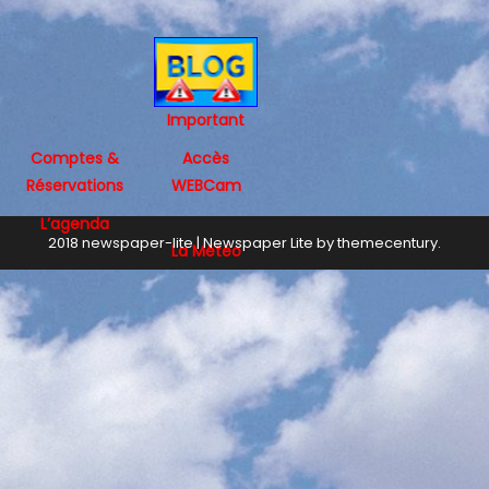
Important
Comptes &
Accès
Réservations
WEBCam
L’agenda
2018 newspaper-lite
|
Newspaper Lite by
themecentury
.
La Météo
Infos
Aéro